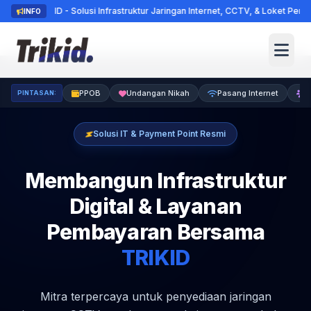
RIKID - Solusi Infrastruktur Jaringan Internet, CCTV, & Loket Pembayaran T
INFO
PPOB
Undangan Nikah
Pasang Internet
K
PINTASAN:
Solusi IT & Payment Point Resmi
Membangun Infrastruktur
Digital &
Layanan
Pembayaran Bersama
TRIKID
Mitra terpercaya untuk penyediaan jaringan