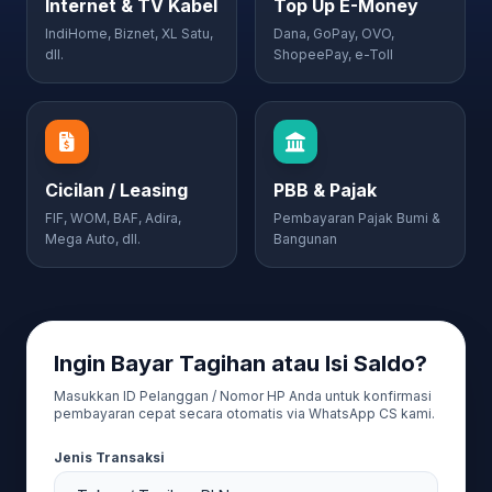
Internet & TV Kabel
Top Up E-Money
IndiHome, Biznet, XL Satu,
Dana, GoPay, OVO,
dll.
ShopeePay, e-Toll
Cicilan / Leasing
PBB & Pajak
FIF, WOM, BAF, Adira,
Pembayaran Pajak Bumi &
Mega Auto, dll.
Bangunan
Ingin Bayar Tagihan atau Isi Saldo?
Masukkan ID Pelanggan / Nomor HP Anda untuk konfirmasi
pembayaran cepat secara otomatis via WhatsApp CS kami.
Jenis Transaksi