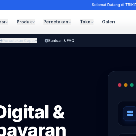
Selamat Datang di TRIKID - Solusi Infras
asi
Produk
Percetakan
Toko
Galeri
Percetakan Cepat
Bantuan & FAQ
Digital &
bayaran