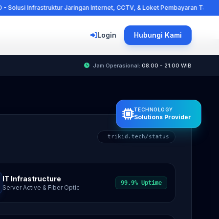
truktur Jaringan Internet, CCTV, & Loket Pembayaran Tagihan Online Resmi T
Login
Hubungi Kami
Jam Operasional:
08.00 - 21.00 WIB
TECHNOLOGY
Solutions Provider
trikid.tech/status
IT Infrastructure
99.9% Uptime
Server Active & Fiber Optic