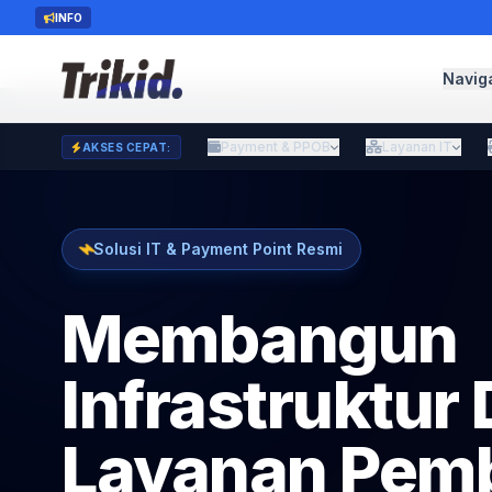
INFO
Navig
Payment & PPOB
Layanan IT
AKSES CEPAT:
Solusi IT & Payment Point Resmi
Membangun
Infrastruktur 
Layanan Pem