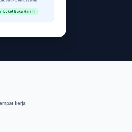
tak struk pembayaran?
Loket Buka Hari Ini
empat kerja