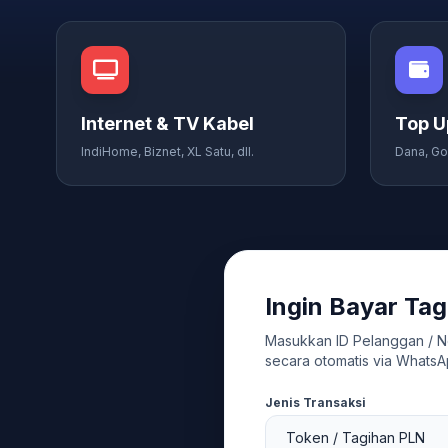
Internet & TV Kabel
Top U
IndiHome, Biznet, XL Satu, dll.
Dana, Go
Ingin Bayar Tag
Masukkan ID Pelanggan / N
secara otomatis via WhatsA
Jenis Transaksi