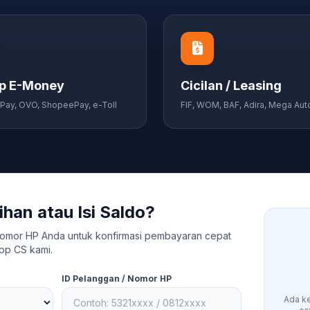
p E-Money
Cicilan / Leasing
Pay, OVO, ShopeePay, e-Toll
FIF, WOM, BAF, Adira, Mega Auto,
ihan atau Isi Saldo?
omor HP Anda untuk konfirmasi pembayaran cepat
pp CS kami.
ID Pelanggan / Nomor HP
Ada ke