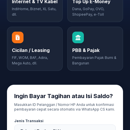
Internet & TV Kabel
Top Up E-Money
IndiHome, Biznet, XL Satu,
Dana, GoPay, OVO,
dll.
ShopeePay, e-Toll
Cicilan / Leasing
PBB & Pajak
FIF, WOM, BAF, Adira,
Pembayaran Pajak Bumi &
Mega Auto, dll.
Bangunan
Ingin Bayar Tagihan atau Isi Saldo?
Masukkan ID Pelanggan / Nomor HP Anda untuk konfirmasi
pembayaran cepat secara otomatis via WhatsApp CS kami.
Jenis Transaksi