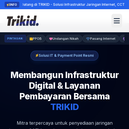
t Datang di TRIKID - Solusi Infrastruktur Jaringan Internet, CCTV, & Loke
INFO
PPOB
Undangan Nikah
Pasang Internet
K
PINTASAN:
Solusi IT & Payment Point Resmi
Membangun Infrastruktur
Digital &
Layanan
Pembayaran Bersama
TRIKID
Mitra terpercaya untuk penyediaan jaringan